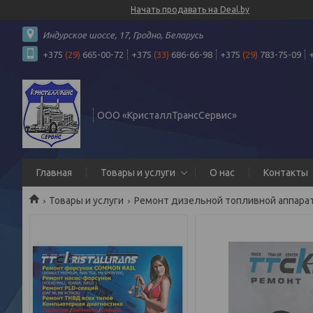
Начать продавать на Deal.by
Индурское шоссе, 17, Гродно, Беларусь
+375
(29)
665-00-72
+375
(33)
686-66-98
+375
(29)
783-75-09
ООО «КристаллТрансСервис»
Главная
Товары и услуги
О нас
Контакты
Товары и услуги
Ремонт дизельной топливной аппара