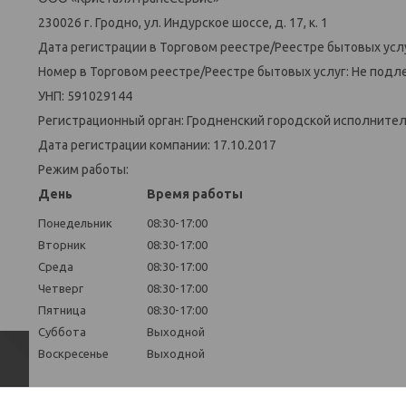
230026 г. Гродно, ул. Индурское шоссе, д. 17, к. 1
Дата регистрации в Торговом реестре/Реестре бытовых усл
Номер в Торговом реестре/Реестре бытовых услуг: Не подл
УНП: 591029144
Регистрационный орган: Гродненский городской исполните
Дата регистрации компании: 17.10.2017
Режим работы:
День
Время работы
Понедельник
08:30-17:00
Вторник
08:30-17:00
Среда
08:30-17:00
Четверг
08:30-17:00
Пятница
08:30-17:00
Суббота
Выходной
Воскресенье
Выходной