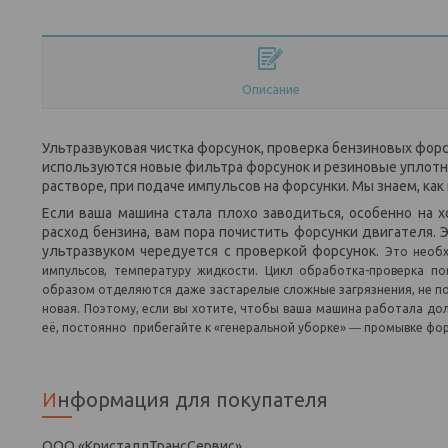
Описание
Ультразвуковая чистка форсунок, проверка бензиновых форс
используются новые фильтра форсунок и резиновые уплотне
растворе, при подаче импульсов на форсунки. Мы знаем, как
Если ваша машина стала плохо заводиться, особенно на х
расход бензина, вам пора почистить форсунки двигателя.
ультразвуком чередуется с проверкой форсунок.
Это необх
импульсов, температуру жидкости. Цикл обработка-проверка п
образом отделяются даже застарелые сложные загрязнения, не п
новая.
Поэтому, если вы хотите, чтобы ваша машина работала до
её, постоянно прибегайте к «генеральной уборке» ― промывке фор
Информация для покупателя
ООО «КристаллТрансСервис»