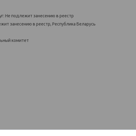
уг: Не подлежит занесению в реестр
ежит занесению в реестр, Республика Беларусь
льный комитет