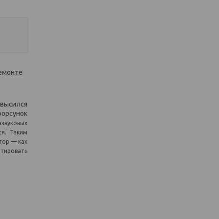
ремонте
овысился
форсунок
азвуковых
ся. Таким
тор — как
нтировать