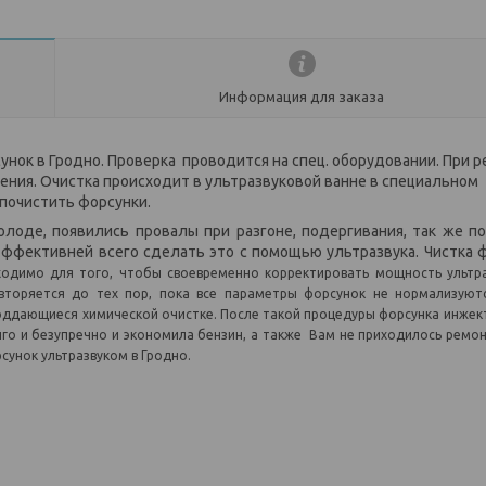
Информация для заказа
унок в Гродно. Проверка проводится на спец. оборудовании. При 
ния. Очистка происходит в ультразвуковой ванне в специальном
 почистить форсунки.
олоде, появились провалы при разгоне, подергивания, так же п
 Эффективней всего сделать это с помощью ультразвука. Чистка 
одимо для того, чтобы своевременно корректировать мощность ультр
овторяется до тех пор, пока все параметры форсунок не нормализуют
оддающиеся химической очистке. После такой процедуры форсунка инжек
лго и безупречно и экономила бензин, а также Вам не приходилось ремо
сунок ультразвуком в Гродно.